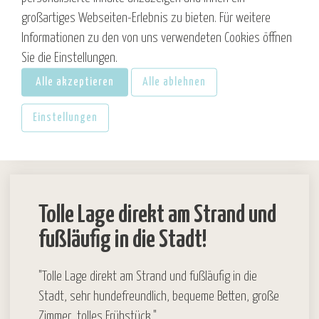
gegessen. Desto trotz der Aufenthalt bei euch ist
großartiges Webseiten-Erlebnis zu bieten. Für weitere
immer ein Höhepunkt."
Informationen zu den von uns verwendeten Cookies öffnen
Sie die Einstellungen.
Gabriela, Dezember 28. 2025
Alle akzeptieren
Alle ablehnen
Einstellungen
Tolle Lage direkt am Strand und
fußläufig in die Stadt!
"Tolle Lage direkt am Strand und fußläufig in die
Stadt, sehr hundefreundlich, bequeme Betten, große
Zimmer, tolles Frühstück."