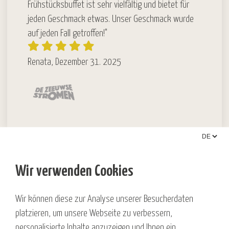
Frühstücksbuffet ist sehr vielfältig und bietet für
jeden Geschmack etwas. Unser Geschmack wurde
auf jeden Fall getroffen!"
Renata, Dezember 31. 2025
Wir verwenden Cookies
Der Aufenthalt bei euch ist
immer ein Höhepunkt.
Wir können diese zur Analyse unserer Besucherdaten
platzieren, um unsere Webseite zu verbessern,
"Das erste Mal in meinem Leben eine Auster
personalisierte Inhalte anzuzeigen und Ihnen ein