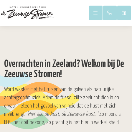
Overnachten in Zeeland? Welkom bij De
Duinpark
Zeeuwse Stromen!
Word wakker met het ruisen van de golven als natuurlijke
Hoofdgebouw
achtergrondmuziek. Adem de frisse, zilte zeelucht diep in en
ervaar meteen het gevoel van vrijheid dat de kust met zich
meebrengt.
‘Hier aan de kust, de Zeeuwse kust…’
Zo mooi als
BLØF het ooit bezong, zo prachtig is het hier in werkelijkheid.