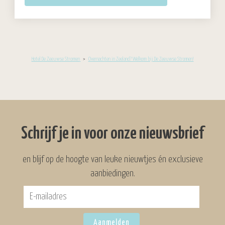
Hotel De Zeeuwse Stromen
>
Overnachten in Zeeland? Welkom bij De Zeeuwse Stromen!
Schrijf je in voor onze nieuwsbrief
en blijf op de hoogte van leuke nieuwtjes én exclusieve
aanbiedingen.