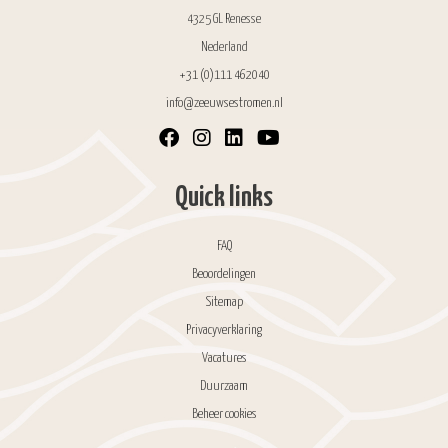
4325 GL Renesse
Nederland
+31 (0)111 462040
info@zeeuwsestromen.nl
Quick links
FAQ
Beoordelingen
Sitemap
Privacyverklaring
Vacatures
Duurzaam
Beheer cookies