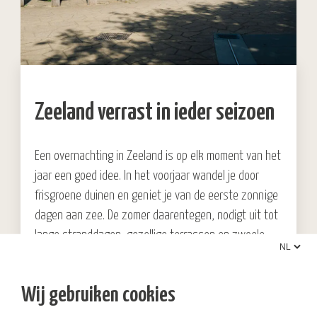
Zeeland verrast in ieder seizoen
Een overnachting in Zeeland is op elk moment van het
jaar een goed idee. In het voorjaar wandel je door
frisgroene duinen en geniet je van de eerste zonnige
dagen aan zee. De zomer daarentegen, nodigt uit tot
lange stranddagen, gezellige terrassen en zwoele
avonden aan de kust. In de herfst is het heerlijk
rustig en maak je de mooiste wandelingen langs het
Wij gebruiken cookies
strand, terwijl de winter juist perfect is om lekker uit
te waaien en daarna op te warmen in onze wellness