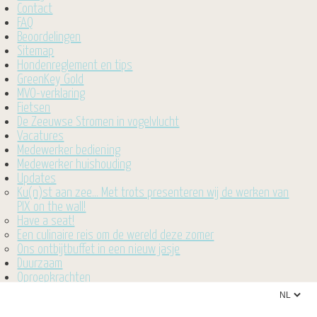
Contact
FAQ
Beoordelingen
Sitemap
Hondenreglement en tips
GreenKey Gold
MVO-verklaring
Fietsen
De Zeeuwse Stromen in vogelvlucht
Vacatures
Medewerker bediening
Medewerker huishouding
Updates
Ku(n)st aan zee... Met trots presenteren wij de werken van
PIX on the wall!
Have a seat!
Een culinaire reis om de wereld deze zomer
Ons ontbijtbuffet in een nieuw jasje
Duurzaam
Oproepkrachten
Hotel Renesse
Overnachten in Zeeland? Welkom bij De Zeeuwse Stromen!