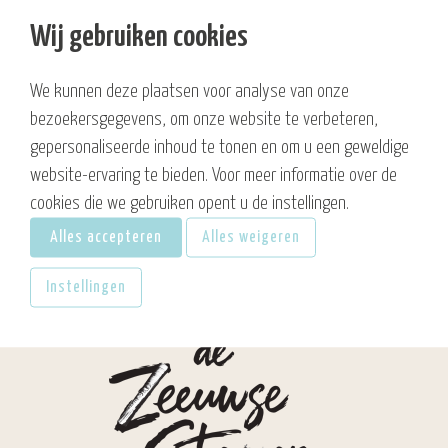
Vakantiepark in Zeeland: welkom bij De Zeeuwse Stromen in
Renesse
Wij gebruiken cookies
Meewerkend leidinggevende bediening
Restaurant Renesse – Culinaire thema-avonden bij De
Zeeuwse Stromen
We kunnen deze plaatsen voor analyse van onze
Strandhotel aan zee in Zeeland – welkom bij De Zeeuwse
bezoekersgegevens, om onze website te verbeteren,
Stromen
gepersonaliseerde inhoud te tonen en om u een geweldige
website-ervaring te bieden. Voor meer informatie over de
Hotel De Zeeuwse Stromen
>
Sitemap
cookies die we gebruiken opent u de instellingen.
Alles accepteren
Alles weigeren
Instellingen