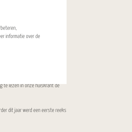
rkt door hollen en stilstaan,
rbeteren,
er informatie over de
rband vieren van onze geliefde
ing voor een aantal sprongetjes
 oud-collega’s zijn benaderd en
g te lezen in onze huiskrant de
rder dit jaar werd een eerste reeks