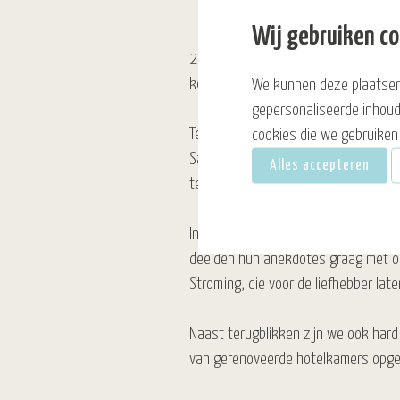
Wij gebruiken c
2022 was wat ons betreft een jaar 
konden we ons dit jaar dan eindelij
We kunnen deze plaatsen
gepersonaliseerde inhoud
Terwijl we de fundamenten legden vo
cookies die we gebruiken 
Sarina. Op 12 juli kon De Zeeuwse S
Alles accepteren
terug in de tijd.
In de zomer van het zilveren jubile
deelden hun anekdotes graag met ons
Stroming, die voor de liefhebber later
Naast terugblikken zijn we ook hard
van gerenoveerde hotelkamers opge