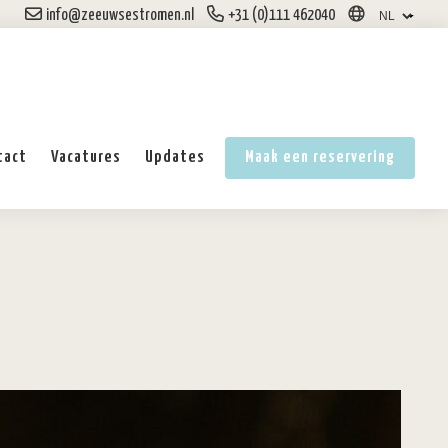
info@zeeuwsestromen.nl
+31 (0)111 462040
tact
Vacatures
Updates
Maak een reservering