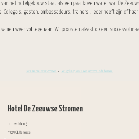
k van het hotelgebouw staat als een paal boven water wat De Zeeuw
 Collega’s, gasten, ambassadeurs, trainers… ieder heeft zijn of haar
 samen weer vol tegenaan. Wij proosten alvast op een succesvol ma
Hotel De Zeeuwse Stromen
>
Terugblik op 2022: een jaar voor in de boeken!
Hotel De Zeeuwse Stromen
Duinwekken 5
4325 GL Renesse