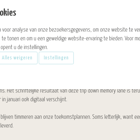
ookies
voor in de spreekwoordelijke boeken. Na een uitdagend 2021, gekenme
k weer vol overgave storten op het horecavak.
 voor analyse van onze bezoekersgegevens, om onze website te ve
 te tonen en om u een geweldige website-ervaring te bieden. Voor me
or een nieuw en stabiel team mochten we in mei het 25-jarig werkve
opent u de instellingen.
tromen zelf 25 kaarsjes uitblazen. Dit jubileum was een mooie aanleid
Alles weigeren
Instellingen
um werden gouden herinneringen opgehaald met Cees & Leo. Ook enkele
. Het schriftelijke resultaat van deze trip down memory lane is teru
 in januari ook digitaal verschijnt.
 blijven timmeren aan onze toekomstplannen. Soms letterlijk, want ee
leverd.