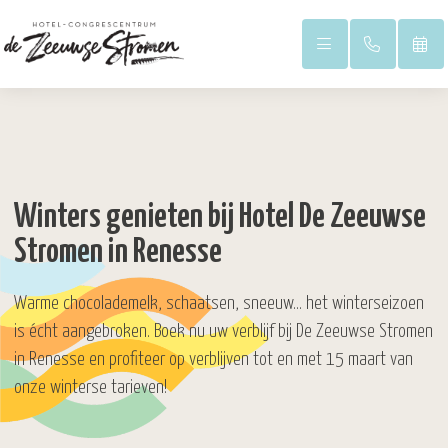
Winters genieten bij Hotel De Zeeuwse
Duinpark
Stromen in Renesse
Warme chocolademelk, schaatsen, sneeuw… het winterseizoen
Hoofdgebouw
is écht aangebroken. Boek nu uw verblijf bij De Zeeuwse Stromen
in Renesse en profiteer op verblijven tot en met 15 maart van
onze winterse tarieven!