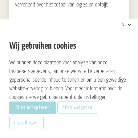
verrekend over het totaal van logies en ontbijt.
Bijkomend voordeel:
Tot en met 28 februari parkeert u kosteloos op ons
Wij gebruiken cookies
eigen parkeerterrein. Vanaf 1 maart betaalt u het een
parkeertarief van € 8,50 per auto per nacht,
We kunnen deze plaatsen voor analyse van onze
Tijdens de looptijd van de actie wordt geen
bezoekersgegevens, om onze website te verbeteren,
weekendtoeslag berekend op overnachtingen van
gepersonaliseerde inhoud te tonen en om u een geweldige
zaterdag op zondag.
website-ervaring te bieden. Voor meer informatie over de
cookies die we gebruiken opent u de instellingen.
Winters genieten
Alles accepteren
Alles weigeren
Instellingen